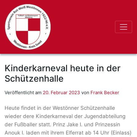
Kinderkarneval heute in der
Schützenhalle
Veröffentlicht am
20. Februar 2023
von
Frank Becker
Heute findet in der Westönner Schützenhalle
wieder dere Kinderkarneval der Jugendabteilung
der Fußballer statt. Prinz Jake I. und Prinzessin
Anouk I. laden mit ihrem Elferrat ab 14 Uhr (Einlass)