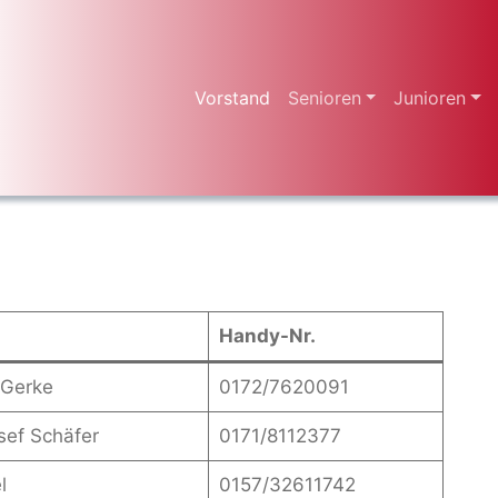
Vorstand
Senioren
Junioren
Handy-Nr.
 Gerke
0172/7620091
sef Schäfer
0171/8112377
l
0157/32611742