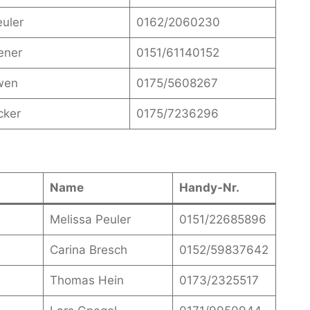
euler
0162/2060230
ener
0151/61140152
wen
0175/5608267
cker
0175/7236296
Name
Handy-Nr.
Melissa Peuler
0151/22685896
Carina Bresch
0152/59837642
Thomas Hein
0173/2325517