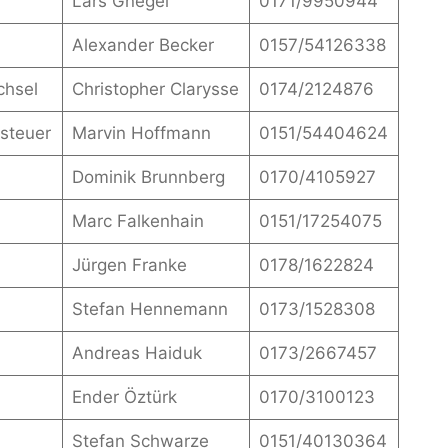
Lars Gnegel
0171/9950944
Alexander Becker
0157/54126338
chsel
Christopher Clarysse
0174/2124876
steuer
Marvin Hoffmann
0151/54404624
Dominik Brunnberg
0170/4105927
Marc Falkenhain
0151/17254075
Jürgen Franke
0178/1622824
Stefan Hennemann
0173/1528308
Andreas Haiduk
0173/2667457
Ender Öztürk
0170/3100123
Stefan Schwarze
0151/40130364