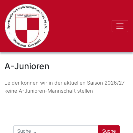
A-Junioren
Leider können wir in der aktuellen Saison 2026/27
keine A-Junioren-Mannschaft stellen
Suche