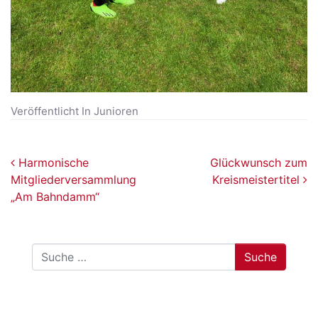
Veröffentlicht In
Junioren
Beitragsnavigation
Harmonische
Glückwunsch zum
Mitgliederversammlung
Kreismeistertitel
„Am Bahndamm“
Suche