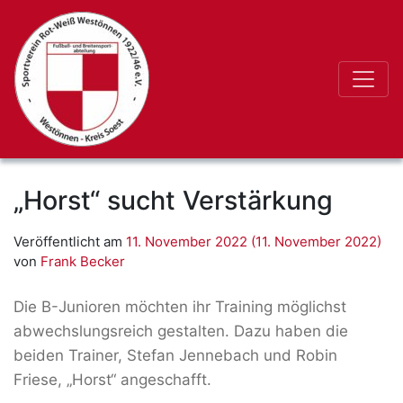
„Horst“ sucht Verstärkung
Veröffentlicht am
11. November 2022
(11. November 2022)
von
Frank Becker
Die B-Junioren möchten ihr Training möglichst
abwechslungsreich gestalten. Dazu haben die
beiden Trainer, Stefan Jennebach und Robin
Friese, „Horst“ angeschafft.