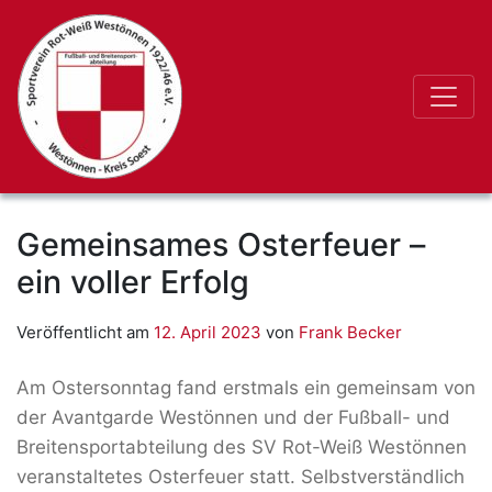
Gemeinsames Osterfeuer –
ein voller Erfolg
Veröffentlicht am
12. April 2023
von
Frank Becker
Am Ostersonntag fand erstmals ein gemeinsam von
der Avantgarde Westönnen und der Fußball- und
Breitensportabteilung des SV Rot-Weiß Westönnen
veranstaltetes Osterfeuer statt. Selbstverständlich