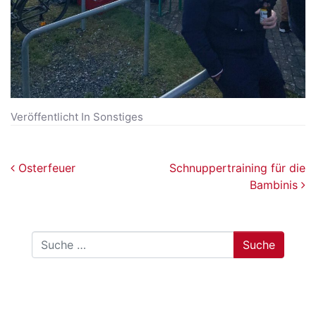
Veröffentlicht In
Sonstiges
Beitragsnavigation
Osterfeuer
Schnuppertraining für die
Bambinis
Suche