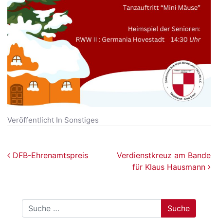
Veröffentlicht In
Sonstiges
Beitragsnavigation
DFB-Ehrenamtspreis
Verdienstkreuz am Bande
für Klaus Hausmann
Suche