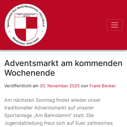
Adventsmarkt am kommenden
Wochenende
Veröffentlicht am
30. November 2025
von
Frank Becker
Am nächsten Sonntag findet wieder unser
traditioneller Adventsmarkt auf unserer
Sportanlage „Am Bahndamm“ statt. Die
Jugendabteilung freut sich auf Euer zahlreiches