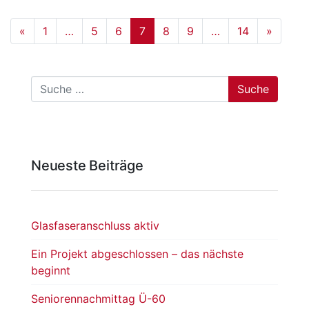
«
1
…
5
6
7
8
9
…
14
»
Suche
Neueste Beiträge
Glasfaseranschluss aktiv
Ein Projekt abgeschlossen – das nächste
beginnt
Seniorennachmittag Ü-60