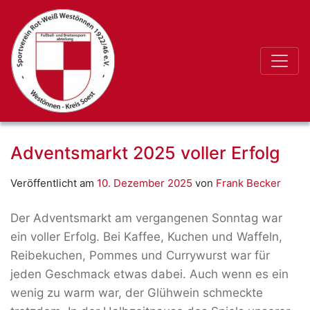
Adventsmarkt 2025 voller Erfolg
Veröffentlicht am
10. Dezember 2025
von
Frank Becker
Der Adventsmarkt am vergangenen Sonntag war
ein voller Erfolg. Bei Kaffee, Kuchen und Waffeln,
Reibekuchen, Pommes und Currywurst war für
jeden Geschmack etwas dabei. Auch wenn es ein
wenig zu warm war, der Glühwein schmeckte