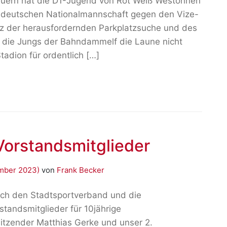
reuern hat die D1-Jugend von Rot Weiß Westönnen
r deutschen Nationalmannschaft gegen den Vize-
tz der herausfordernden Parkplatzsuche und des
ch die Jungs der Bahndammelf die Laune nicht
adion für ordentlich […]
Vorstandsmitglieder
ember 2023)
von
Frank Becker
ch den Stadtsportverband und die
standsmitglieder für 10jährige
rsitzender Matthias Gerke und unser 2.