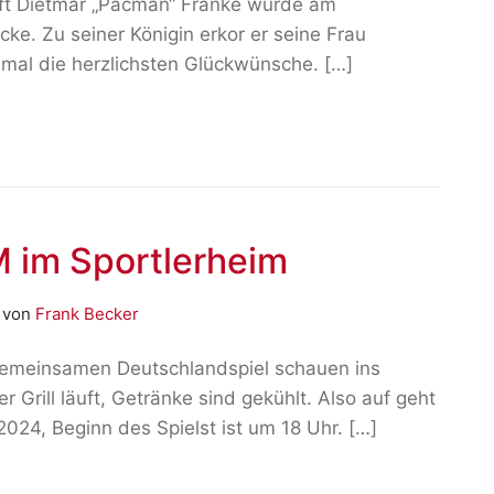
aft Dietmar „Pacman“ Franke wurde am
e. Zu seiner Königin erkor er seine Frau
nmal die herzlichsten Glückwünsche. […]
 im Sportlerheim
)
von
Frank Becker
gemeinsamen Deutschlandspiel schauen ins
r Grill läuft, Getränke sind gekühlt. Also auf geht
24, Beginn des Spielst ist um 18 Uhr. […]